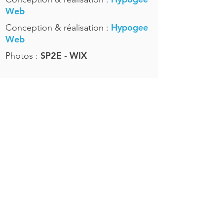
Web
Hypogee
Conception & réalisation :
Web
SP2E
WIX
Photos :
-
Politique de confidentialité
Politique en matière de cookies
Mentions légales
16 Rue Evariste Galois,
38320 Eybens
sp2e@sp2e-energie.com
Tél :
04 38 24 02 30